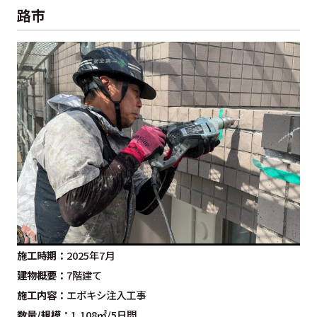
路市
施工時期：
2025年7月
建物概要：
7階建て
施工内容：
エポキシ注入工事
数量/規模：
1,108㎡/5日間