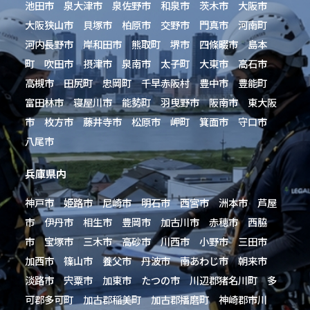
池田市 泉大津市 泉佐野市 和泉市 茨木市 大阪市
大阪狭山市 貝塚市 柏原市 交野市 門真市 河南町
河内長野市 岸和田市 熊取町 堺市 四條畷市 島本
町 吹田市 摂津市 泉南市 太子町 大東市 高石市
高槻市 田尻町 忠岡町 千早赤阪村 豊中市 豊能町
富田林市 寝屋川市 能勢町 羽曳野市 阪南市 東大阪
市 枚方市 藤井寺市 松原市 岬町 箕面市 守口市
八尾市
兵庫県内
神戸市 姫路市 尼崎市 明石市 西宮市 洲本市 芦屋
市 伊丹市 相生市 豊岡市 加古川市 赤穂市 西脇
市 宝塚市 三木市 高砂市 川西市 小野市 三田市
加西市 篠山市 養父市 丹波市 南あわじ市 朝来市
淡路市 宍粟市 加東市 たつの市 川辺郡猪名川町 多
可郡多可町 加古郡稲美町 加古郡播磨町 神崎郡市川