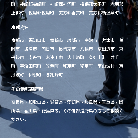
町 神崎郡福崎町 神崎郡神河町 揖保郡太子町 赤穂郡
上郡町 佐用郡佐用町 美方郡香美町 美方郡新温泉町
京都府内
京都市 福知山市 舞鶴市 綾部市 宇治市 宮津市 亀
岡市 城陽市 向日市 長岡京市 八幡市 京田辺市 京
丹後市 南丹市 木津川市 大山崎町 久御山町 井手
町 宇治田原町 笠置町 和束町 精華町 南山城村 京
丹波町 伊根町 与謝野町
その他都道府県
奈良県・和歌山県・滋賀県・愛知県・岐阜県・三重県・岡
山県・香川県・徳島県等。その他都道府県の方もご相談く
ださい。