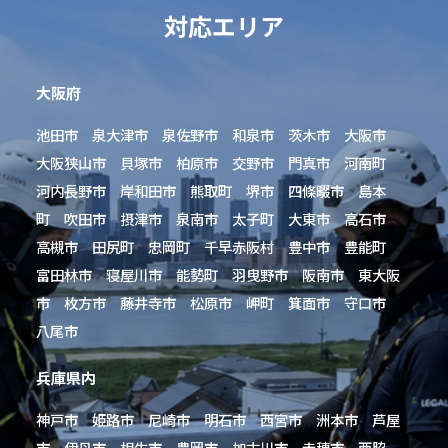
対応エリア
大阪府
池田市 泉大津市 泉佐野市 和泉市 茨木市 大阪市
大阪狭山市 貝塚市 柏原市 交野市 門真市 河南町
河内長野市 岸和田市 熊取町 堺市 四條畷市 島本
町 吹田市 摂津市 泉南市 太子町 大東市 高石市
高槻市 田尻町 忠岡町 千早赤阪村 豊中市 豊能町
富田林市 寝屋川市 能勢町 羽曳野市 阪南市 東大阪
市 枚方市 藤井寺市 松原市 岬町 箕面市 守口市
八尾市
兵庫県内
神戸市 姫路市 尼崎市 明石市 西宮市 洲本市 芦屋
市 伊丹市 相生市 豊岡市 加古川市 赤穂市 西脇