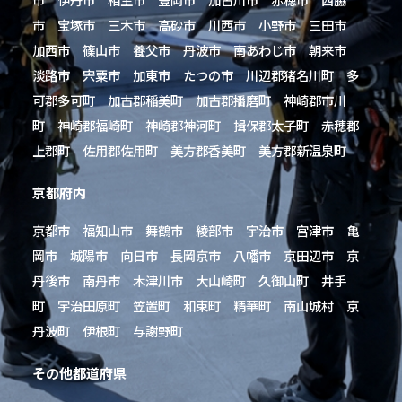
市 宝塚市 三木市 高砂市 川西市 小野市 三田市
加西市 篠山市 養父市 丹波市 南あわじ市 朝来市
淡路市 宍粟市 加東市 たつの市 川辺郡猪名川町 多
可郡多可町 加古郡稲美町 加古郡播磨町 神崎郡市川
町 神崎郡福崎町 神崎郡神河町 揖保郡太子町 赤穂郡
上郡町 佐用郡佐用町 美方郡香美町 美方郡新温泉町
京都府内
京都市 福知山市 舞鶴市 綾部市 宇治市 宮津市 亀
岡市 城陽市 向日市 長岡京市 八幡市 京田辺市 京
丹後市 南丹市 木津川市 大山崎町 久御山町 井手
町 宇治田原町 笠置町 和束町 精華町 南山城村 京
丹波町 伊根町 与謝野町
その他都道府県