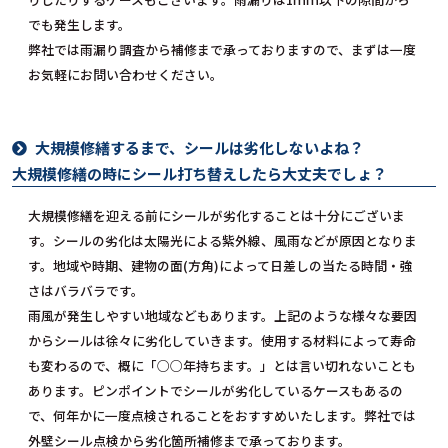
でも発生します。
弊社では雨漏り調査から補修まで承っておりますので、まずは一度
お気軽にお問い合わせください。
大規模修繕するまで、シールは劣化しないよね？
大規模修繕の時にシール打ち替えしたら大丈夫でしょ？
大規模修繕を迎える前にシールが劣化することは十分にございま
す。シールの劣化は太陽光による紫外線、風雨などが原因となりま
す。地域や時期、建物の面(方角)によって日差しの当たる時間・強
さはバラバラです。
雨風が発生しやすい地域などもあります。上記のような様々な要因
からシールは徐々に劣化していきます。使用する材料によって寿命
も変わるので、概に「○○年持ちます。」とは言い切れないことも
あります。ピンポイントでシールが劣化しているケースもあるの
で、何年かに一度点検されることをおすすめいたします。弊社では
外壁シール点検から劣化箇所補修まで承っております。