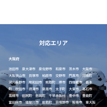
対応エリア
大阪府
池田市 泉大津市 泉佐野市 和泉市 茨木市 大阪市
大阪狭山市 貝塚市 柏原市 交野市 門真市 河南町
河内長野市 岸和田市 熊取町 堺市 四條畷市 島本
町 吹田市 摂津市 泉南市 太子町 大東市 高石市
高槻市 田尻町 忠岡町 千早赤阪村 豊中市 豊能町
富田林市 寝屋川市 能勢町 羽曳野市 阪南市 東大阪