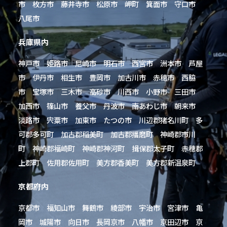
市 枚方市 藤井寺市 松原市 岬町 箕面市 守口市
八尾市
兵庫県内
神戸市 姫路市 尼崎市 明石市 西宮市 洲本市 芦屋
市 伊丹市 相生市 豊岡市 加古川市 赤穂市 西脇
市 宝塚市 三木市 高砂市 川西市 小野市 三田市
加西市 篠山市 養父市 丹波市 南あわじ市 朝来市
淡路市 宍粟市 加東市 たつの市 川辺郡猪名川町 多
可郡多可町 加古郡稲美町 加古郡播磨町 神崎郡市川
町 神崎郡福崎町 神崎郡神河町 揖保郡太子町 赤穂郡
上郡町 佐用郡佐用町 美方郡香美町 美方郡新温泉町
京都府内
京都市 福知山市 舞鶴市 綾部市 宇治市 宮津市 亀
岡市 城陽市 向日市 長岡京市 八幡市 京田辺市 京