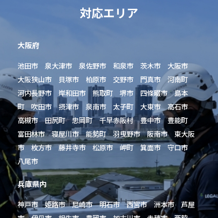
対応エリア
大阪府
池田市 泉大津市 泉佐野市 和泉市 茨木市 大阪市
大阪狭山市 貝塚市 柏原市 交野市 門真市 河南町
河内長野市 岸和田市 熊取町 堺市 四條畷市 島本
町 吹田市 摂津市 泉南市 太子町 大東市 高石市
高槻市 田尻町 忠岡町 千早赤阪村 豊中市 豊能町
富田林市 寝屋川市 能勢町 羽曳野市 阪南市 東大阪
市 枚方市 藤井寺市 松原市 岬町 箕面市 守口市
八尾市
兵庫県内
神戸市 姫路市 尼崎市 明石市 西宮市 洲本市 芦屋
市 伊丹市 相生市 豊岡市 加古川市 赤穂市 西脇