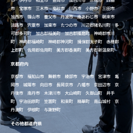
市 宝塚市 三木市 高砂市 川西市 小野市 三田市
加西市 篠山市 養父市 丹波市 南あわじ市 朝来市
淡路市 宍粟市 加東市 たつの市 川辺郡猪名川町 多
可郡多可町 加古郡稲美町 加古郡播磨町 神崎郡市川
町 神崎郡福崎町 神崎郡神河町 揖保郡太子町 赤穂郡
上郡町 佐用郡佐用町 美方郡香美町 美方郡新温泉町
京都府内
京都市 福知山市 舞鶴市 綾部市 宇治市 宮津市 亀
岡市 城陽市 向日市 長岡京市 八幡市 京田辺市 京
丹後市 南丹市 木津川市 大山崎町 久御山町 井手
町 宇治田原町 笠置町 和束町 精華町 南山城村 京
丹波町 伊根町 与謝野町
その他都道府県