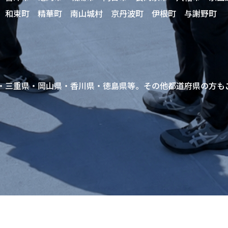
 和束町 精華町 南山城村 京丹波町 伊根町 与謝野町
・三重県・岡山県・香川県・徳島県等。その他都道府県の方も