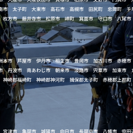
南市 太子町 大東市 高石市 高槻市 田尻町 忠岡町 千
 枚方市 藤井寺市 松原市 岬町 箕面市 守口市 八尾市
洲本市 芦屋市 伊丹市 相生市 豊岡市 加古川市 赤穂市
市 丹波市 南あわじ市 朝来市 淡路市 宍粟市 加東市
 神崎郡福崎町 神崎郡神河町 揖保郡太子町 赤穂郡上郡町
 宮津市 亀岡市 城陽市 向日市 長岡京市 八幡市 京田