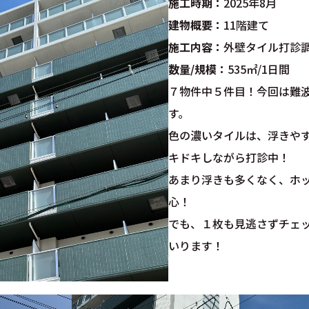
施工時期：
2025年8月
建物概要：
11階建て
施工内容：
外壁タイル打診
数量/規模：
535㎡/1日間
７物件中５件目！今回は難
す。
色の濃いタイルは、浮きや
キドキしながら打診中！
あまり浮きも多くなく、ホ
心！
でも、１枚も見逃さずチェ
いります！