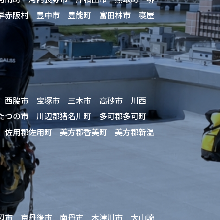
早赤阪村 豊中市 豊能町 富田林市 寝屋
 西脇市 宝塚市 三木市 高砂市 川西
 たつの市 川辺郡猪名川町 多可郡多可町
 佐用郡佐用町 美方郡香美町 美方郡新温
辺市 京丹後市 南丹市 木津川市 大山崎