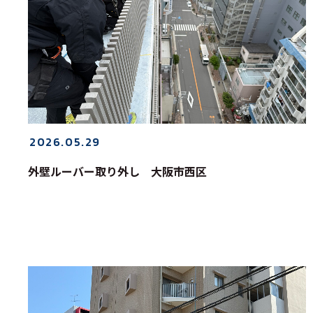
2026.05.29
外壁ルーバー取り外し 大阪市西区