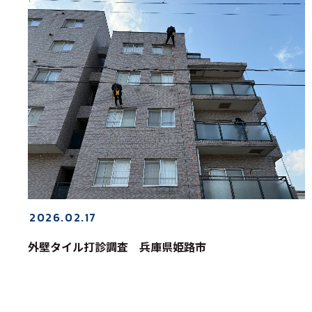
2026.02.17
外壁タイル打診調査 兵庫県姫路市