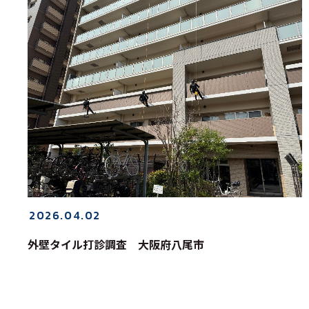
2026.04.02
外壁タイル打診調査 大阪府八尾市