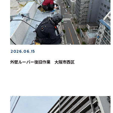
2026.06.15
外壁ルーバー復旧作業 大阪市西区