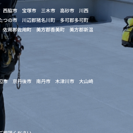
 西脇市 宝塚市 三木市 高砂市 川西
 たつの市 川辺郡猪名川町 多可郡多可町
 佐用郡佐用町 美方郡香美町 美方郡新温
辺市 京丹後市 南丹市 木津川市 大山崎
ご相談ください。