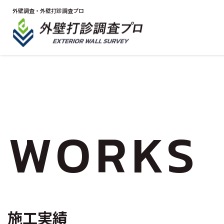
外壁調査・外壁打診調査プロ
WORKS
施工実績