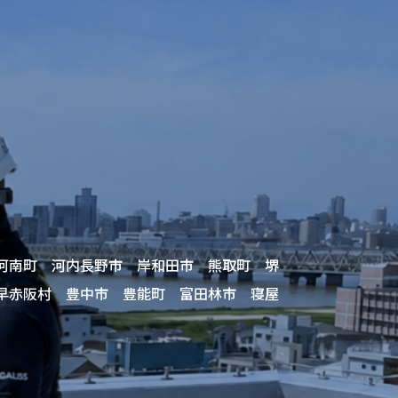
河南町 河内長野市 岸和田市 熊取町 堺
早赤阪村 豊中市 豊能町 富田林市 寝屋