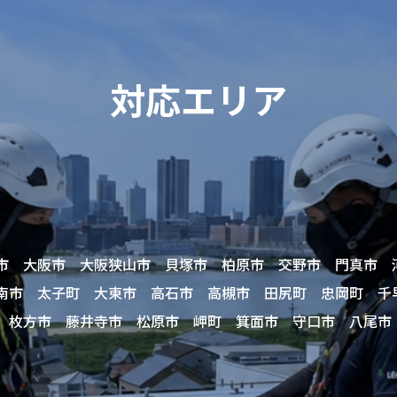
対応エリア
市 大阪市 大阪狭山市 貝塚市 柏原市 交野市 門真市 
南市 太子町 大東市 高石市 高槻市 田尻町 忠岡町 千
 枚方市 藤井寺市 松原市 岬町 箕面市 守口市 八尾市