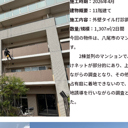
施工時期：
2026年4月
建物概要：
11階建て
施工内容：
外壁タイル打診
数量/規模：
1,307㎡/2日間
今回の物件は、八尾市のマ
す
2棟並列のマンションで
けネットが部分的にあり、
ながらの調査となり、その他
占有庭に着地できないので
地誘導を行いながらの調査
た。