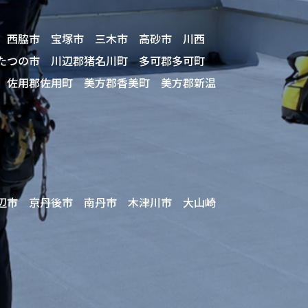
 西脇市 宝塚市 三木市 高砂市 川西
 たつの市 川辺郡猪名川町 多可郡多可町
 佐用郡佐用町 美方郡香美町 美方郡新温
辺市 京丹後市 南丹市 木津川市 大山崎