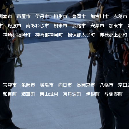
洲本市 芦屋市 伊丹市 相生市 豊岡市 加古川市 赤穂市
市 丹波市 南あわじ市 朝来市 淡路市 宍粟市 加東市
 神崎郡福崎町 神崎郡神河町 揖保郡太子町 赤穂郡上郡町
 宮津市 亀岡市 城陽市 向日市 長岡京市 八幡市 京田
 和束町 精華町 南山城村 京丹波町 伊根町 与謝野町