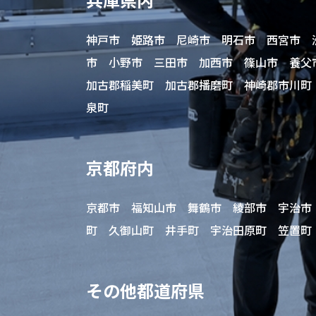
神戸市 姫路市 尼崎市 明石市 西宮市 
市 小野市 三田市 加西市 篠山市 養父
加古郡稲美町 加古郡播磨町 神崎郡市川町
泉町
京都府内
京都市 福知山市 舞鶴市 綾部市 宇治市
町 久御山町 井手町 宇治田原町 笠置町
その他都道府県