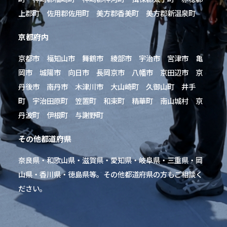
上郡町 佐用郡佐用町 美方郡香美町 美方郡新温泉町
京都府内
京都市 福知山市 舞鶴市 綾部市 宇治市 宮津市 亀
岡市 城陽市 向日市 長岡京市 八幡市 京田辺市 京
丹後市 南丹市 木津川市 大山崎町 久御山町 井手
町 宇治田原町 笠置町 和束町 精華町 南山城村 京
丹波町 伊根町 与謝野町
その他都道府県
奈良県・和歌山県・滋賀県・愛知県・岐阜県・三重県・岡
山県・香川県・徳島県等。その他都道府県の方もご相談く
ださい。