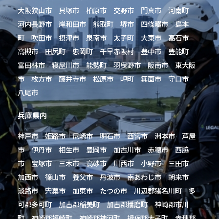
大阪狭山市 貝塚市 柏原市 交野市 門真市 河南町
河内長野市 岸和田市 熊取町 堺市 四條畷市 島本
町 吹田市 摂津市 泉南市 太子町 大東市 高石市
高槻市 田尻町 忠岡町 千早赤阪村 豊中市 豊能町
富田林市 寝屋川市 能勢町 羽曳野市 阪南市 東大阪
市 枚方市 藤井寺市 松原市 岬町 箕面市 守口市
八尾市
兵庫県内
神戸市 姫路市 尼崎市 明石市 西宮市 洲本市 芦屋
市 伊丹市 相生市 豊岡市 加古川市 赤穂市 西脇
市 宝塚市 三木市 高砂市 川西市 小野市 三田市
加西市 篠山市 養父市 丹波市 南あわじ市 朝来市
淡路市 宍粟市 加東市 たつの市 川辺郡猪名川町 多
可郡多可町 加古郡稲美町 加古郡播磨町 神崎郡市川
町 神崎郡福崎町 神崎郡神河町 揖保郡太子町 赤穂郡