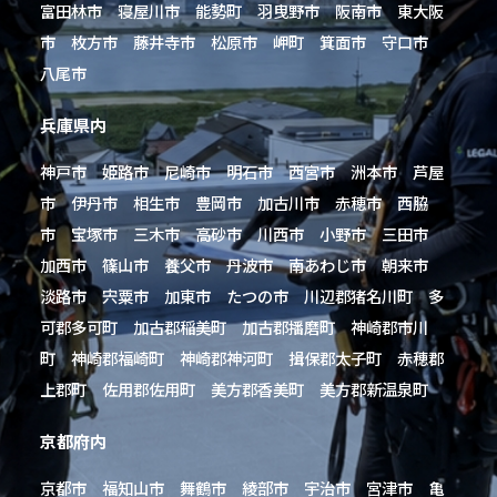
富田林市 寝屋川市 能勢町 羽曳野市 阪南市 東大阪
市 枚方市 藤井寺市 松原市 岬町 箕面市 守口市
八尾市
兵庫県内
神戸市 姫路市 尼崎市 明石市 西宮市 洲本市 芦屋
市 伊丹市 相生市 豊岡市 加古川市 赤穂市 西脇
市 宝塚市 三木市 高砂市 川西市 小野市 三田市
加西市 篠山市 養父市 丹波市 南あわじ市 朝来市
淡路市 宍粟市 加東市 たつの市 川辺郡猪名川町 多
可郡多可町 加古郡稲美町 加古郡播磨町 神崎郡市川
町 神崎郡福崎町 神崎郡神河町 揖保郡太子町 赤穂郡
上郡町 佐用郡佐用町 美方郡香美町 美方郡新温泉町
京都府内
京都市 福知山市 舞鶴市 綾部市 宇治市 宮津市 亀