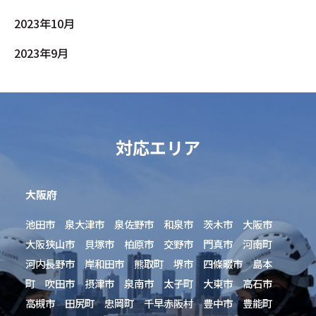
2023年10月
2023年9月
対応エリア
大阪府
池田市 泉大津市 泉佐野市 和泉市 茨木市 大阪市
大阪狭山市 貝塚市 柏原市 交野市 門真市 河南町
河内長野市 岸和田市 熊取町 堺市 四條畷市 島本
町 吹田市 摂津市 泉南市 太子町 大東市 高石市
高槻市 田尻町 忠岡町 千早赤阪村 豊中市 豊能町