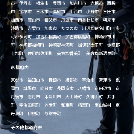
市 伊丹市 相生市 豊岡市 加古川市 赤穂市 西脇
市 宝塚市 三木市 高砂市 川西市 小野市 三田市
加西市 篠山市 養父市 丹波市 南あわじ市 朝来市
淡路市 宍粟市 加東市 たつの市 川辺郡猪名川町 多
可郡多可町 加古郡稲美町 加古郡播磨町 神崎郡市川
町 神崎郡福崎町 神崎郡神河町 揖保郡太子町 赤穂郡
上郡町 佐用郡佐用町 美方郡香美町 美方郡新温泉町
京都府内
京都市 福知山市 舞鶴市 綾部市 宇治市 宮津市 亀
岡市 城陽市 向日市 長岡京市 八幡市 京田辺市 京
丹後市 南丹市 木津川市 大山崎町 久御山町 井手
町 宇治田原町 笠置町 和束町 精華町 南山城村 京
丹波町 伊根町 与謝野町
その他都道府県