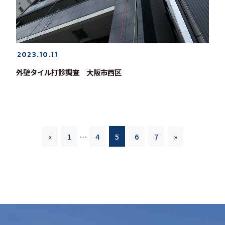
2023.10.11
外壁タイル打診調査 大阪市西区
«
1
…
4
5
6
7
»