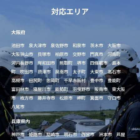
対応エリア
大阪府
池田市 泉大津市 泉佐野市 和泉市 茨木市 大阪市
大阪狭山市 貝塚市 柏原市 交野市 門真市 河南町
河内長野市 岸和田市 熊取町 堺市 四條畷市 島本
町 吹田市 摂津市 泉南市 太子町 大東市 高石市
高槻市 田尻町 忠岡町 千早赤阪村 豊中市 豊能町
富田林市 寝屋川市 能勢町 羽曳野市 阪南市 東大阪
市 枚方市 藤井寺市 松原市 岬町 箕面市 守口市
八尾市
兵庫県内
神戸市 姫路市 尼崎市 明石市 西宮市 洲本市 芦屋