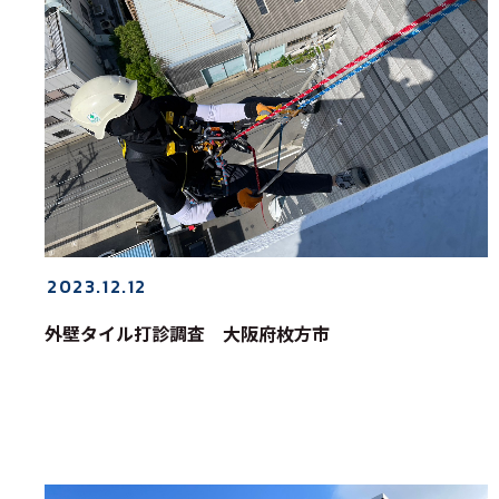
2023.12.12
外壁タイル打診調査 大阪府枚方市