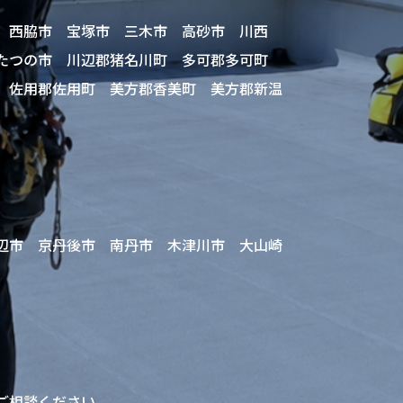
 西脇市 宝塚市 三木市 高砂市 川西
 たつの市 川辺郡猪名川町 多可郡多可町
 佐用郡佐用町 美方郡香美町 美方郡新温
辺市 京丹後市 南丹市 木津川市 大山崎
ご相談ください。