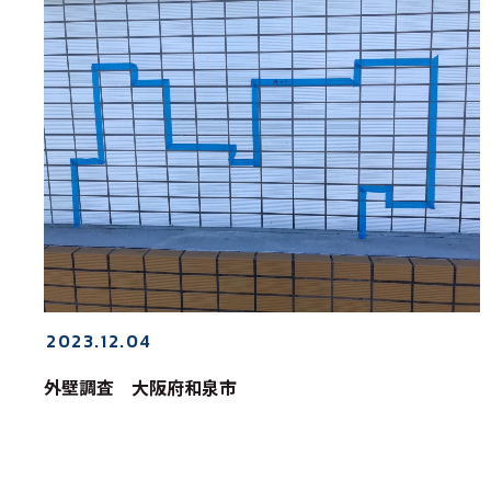
2023.12.04
外壁調査 大阪府和泉市