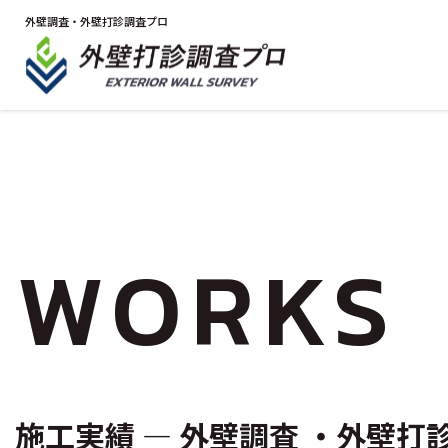
外壁調査・外壁打診調査プロ
WORKS
施工実績 ― 外壁調査 ・外壁打