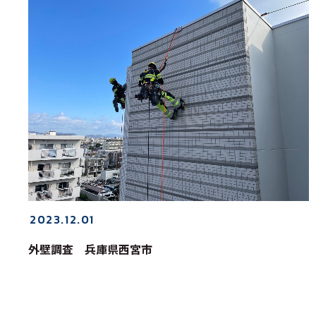
2023.12.01
外壁調査 兵庫県西宮市