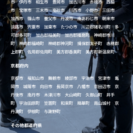
市 伊丹市 相生市 豊岡市 加古川市 赤穂市 西脇
市 宝塚市 三木市 高砂市 川西市 小野市 三田市
加西市 篠山市 養父市 丹波市 南あわじ市 朝来市
淡路市 宍粟市 加東市 たつの市 川辺郡猪名川町 多
可郡多可町 加古郡稲美町 加古郡播磨町 神崎郡市川
町 神崎郡福崎町 神崎郡神河町 揖保郡太子町 赤穂郡
上郡町 佐用郡佐用町 美方郡香美町 美方郡新温泉町
京都府内
京都市 福知山市 舞鶴市 綾部市 宇治市 宮津市 亀
岡市 城陽市 向日市 長岡京市 八幡市 京田辺市 京
丹後市 南丹市 木津川市 大山崎町 久御山町 井手
町 宇治田原町 笠置町 和束町 精華町 南山城村 京
丹波町 伊根町 与謝野町
その他都道府県