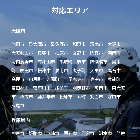
対応エリア
大阪府
池田市 泉大津市 泉佐野市 和泉市 茨木市 大阪市
大阪狭山市 貝塚市 柏原市 交野市 門真市 河南町
河内長野市 岸和田市 熊取町 堺市 四條畷市 島本
町 吹田市 摂津市 泉南市 太子町 大東市 高石市
高槻市 田尻町 忠岡町 千早赤阪村 豊中市 豊能町
富田林市 寝屋川市 能勢町 羽曳野市 阪南市 東大阪
市 枚方市 藤井寺市 松原市 岬町 箕面市 守口市
八尾市
兵庫県内
神戸市 姫路市 尼崎市 明石市 西宮市 洲本市 芦屋